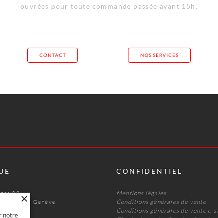
ouvrées pour toute commande passée avant 15h.
CONTACT
NOS SERVICES
UE
CONFIDENTIEL
nnas 22
Mentions légales
s Acacias · Genève
Conditions générales de vente
 47
Conditions générales de vente e-
r notre