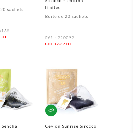
Sirocco – édition
limitée
 20 sachets
Boîte de 20 sachets
0138
7
HT
Réf. :
220092
CHF
17.37
HT
Quantité
e Sencha
Ceylon Sunrise Sirocco