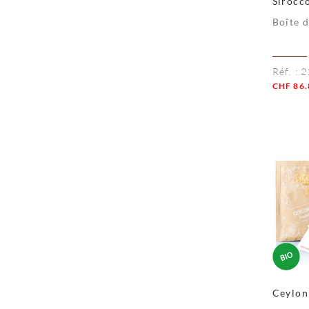
Sirocc
Location courte durée
Boîte 
Réf. :
2
CHF
86.
Quanti
Ceylon