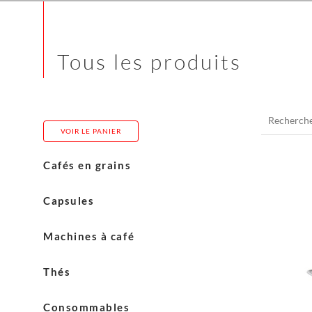
Tous les produits
Recherche
pour :
VOIR LE PANIER
Cafés en grains
Costadoro
Capsules
Blasercafé
Cerutti
Machines à café
Carasso
L’Or
Machines Eversys
Thés
Admir
Machines Franke
Thés English Tea Shop
Consommables
Machines Jura