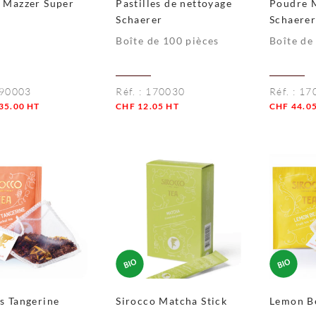
 Mazzer Super
Pastilles de nettoyage
Poudre 
Schaerer
Schaere
e
Boîte de 100 pièces
Boîte de
90003
Réf. :
170030
Réf. :
17
35.00
HT
CHF
12.05
HT
CHF
44.0
té
Quantité
Quantité
s Tangerine
Sirocco Matcha Stick
Lemon B