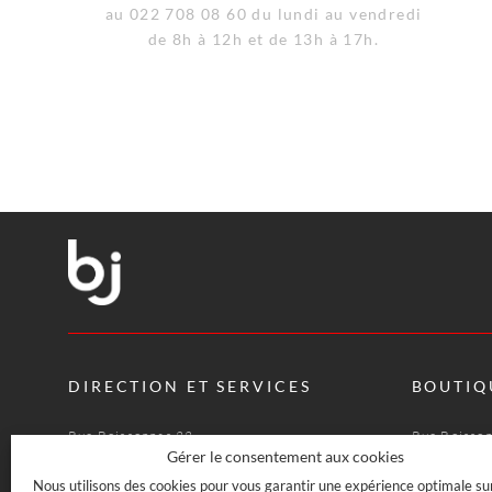
au 022 708 08 60 du lundi au vendredi
de 8h à 12h et de 13h à 17h.
DIRECTION ET SERVICES
BOUTIQ
Rue Boissonnas 22
Rue Boisso
CH-1227 Les Acacias · Genève
CH-1227 Le
Gérer le consentement aux cookies
022 708 08 08
022 708 07
Nous utilisons des cookies pour vous garantir une expérience optimale su