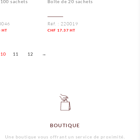
 100 sachets
Boîte de 20 sachets
0046
Réf. :
220019
3
HT
CHF
17.37
HT
Quantité
10
11
12
→
BOUTIQUE
Une boutique vous offrant un service de proximité.