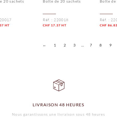
de 20 sachets
Boîte de 20 sachets
Boîte de
20017
Réf. :
220018
Réf. :
22
37
HT
CHF
17.37
HT
CHF
86.8
té
Quantité
Quantité
←
1
2
3
…
7
8
9
LIVRAISON 48 HEURES
Nous garantissons une livraison sous 48 heures