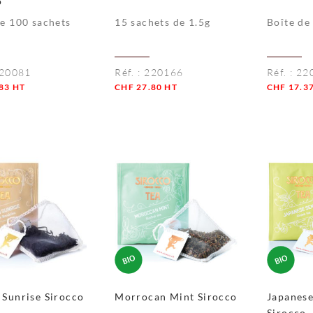
o
de 100 sachets
15 sachets de 1.5g
Boîte de
20081
Réf. :
220166
Réf. :
22
83
HT
CHF
27.80
HT
CHF
17.3
té
Quantité
Quantité
 Sunrise Sirocco
Morrocan Mint Sirocco
Japanes
Sirocco