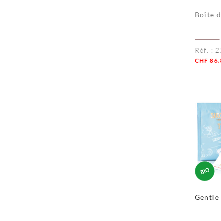
Boîte 
Réf. :
2
CHF
86.
Quanti
Gentle