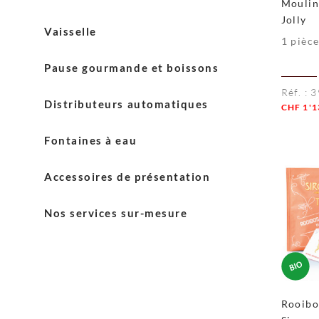
Moulin
Thés Sirocco
Gobelets
Jolly
Machines Schaerer
Vaisselle
1 pièc
Mélangeurs
Machines Astoria
Vaisselle Blasercafé
Pause gourmande et boissons
Sucres
Entretien machines
Vaisselle Sirocco
Réf. :
3
Laits
Crèmes
Distributeurs automatiques
CHF
1'1
Chocolats en poudre
Quanti
Fontaines à eau
Accessoires de présentation
Accessoires English Tea Shop
Nos services sur-mesure
Accessoires Sirocco
Solutions de paiement
Service +
Entretien et après-vente
Rooibo
Livraison