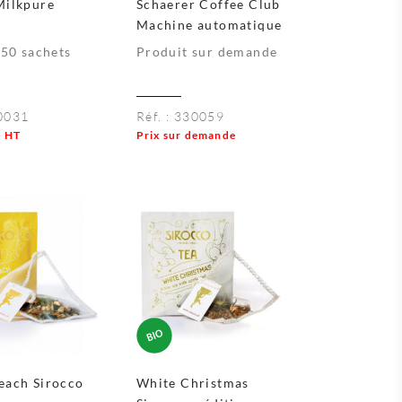
Milkpure
Schaerer Coffee Club
r
Machine automatique
 50 sachets
Produit sur demande
0031
Réf. :
330059
5
HT
Prix sur demande
each Sirocco
White Christmas