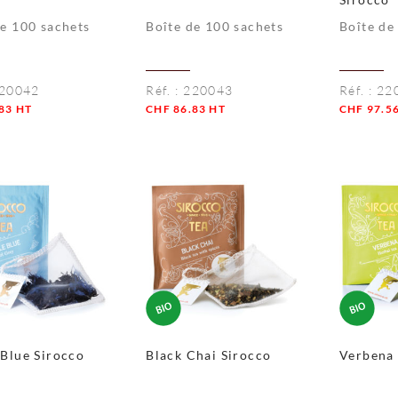
de 100 sachets
Boîte de 100 sachets
Boîte de
20042
Réf. :
220043
Réf. :
22
83
HT
CHF
86.83
HT
CHF
97.5
té
Quantité
Quantité
 Blue Sirocco
Black Chai Sirocco
Verbena 