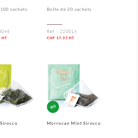
 100 sachets
Boîte de 20 sachets
0045
Réf. :
220016
6
HT
CHF
17.37
HT
Quantité
Sirocco
Morrocan Mint Sirocco