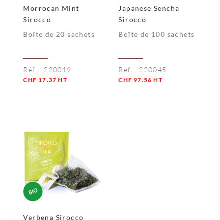
Morrocan Mint
Japanese Sencha
Sirocco
Sirocco
Boîte de 20 sachets
Boîte de 100 sachets
Réf. :
220019
Réf. :
220045
CHF
17.37
HT
CHF
97.56
HT
Quantité
Quantité
Verbena Sirocco