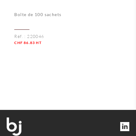
Boîte de 100 sachets
Réf. :
220046
CHF
86.83
HT
Quantité