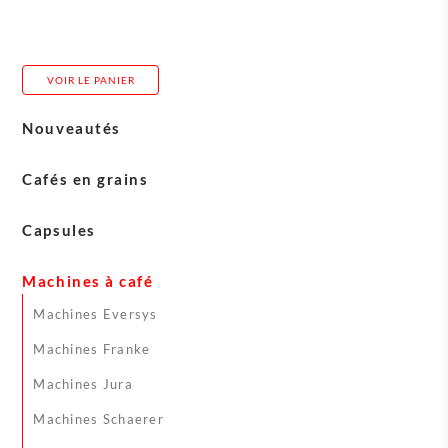
VOIR LE PANIER
Nouveautés
Cafés en grains
Costadoro
Capsules
Blasercafé
Cerutti
Machines à café
Carasso
L’Or
Machines Eversys
Admir
Machines Franke
Machines Jura
Machines Schaerer