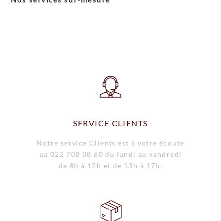
Accessoires Sirocco
Solutions de paiement
Service +
Entretien et après-vente
Livraison
Location courte durée
SERVICE CLIENTS
Notre service Clients est à votre écoute
au 022 708 08 60 du lundi au vendredi
de 8h à 12h et de 13h à 17h.