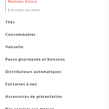
Machines Astoria
Entretien machines
Thés
Thés English Tea Shop
Consommables
Thés Sirocco
Gobelets
Vaisselle
Mélangeurs
Vaisselle Blasercafé
Pause gourmande et boissons
Sucres
Vaisselle Sirocco
Laits
Crèmes
Distributeurs automatiques
Chocolats en poudre
Fontaines à eau
Accessoires de présentation
Accessoires English Tea Shop
Nos services sur-mesure