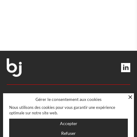
DIRECTION ET SERVICES
Gérer le consentement aux cookies
Nous utilisons des cookies pour vous garantir une expérience
optimale sur notre site web.
Rue Boissonnas 22
CH-1227 Les Acacias · Genève
BOUTIQUE
Accepter
022 708 08 08
info@bj-officecoffee.ch
Refuser
Rue Boissonnas 22