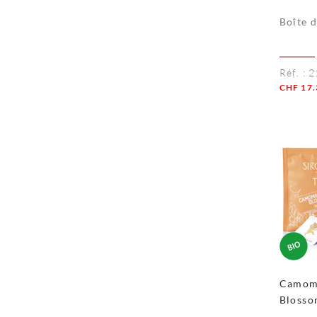
Location courte durée
Boîte 
Réf. :
2
CHF
17.
Quanti
Camom
Blosso