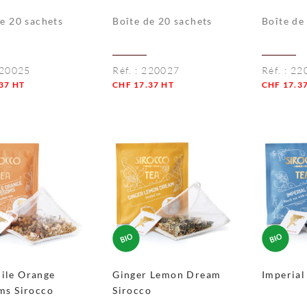
de 20 sachets
Boîte de 20 sachets
Boîte de
20025
Réf. :
220027
Réf. :
22
37
HT
CHF
17.37
HT
CHF
17.3
té
Quantité
Quantité
ile Orange
Ginger Lemon Dream
Imperial
ms Sirocco
Sirocco