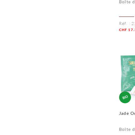
Boîte 
Réf. :
2
CHF
17.
Quanti
Jade O
Boîte 