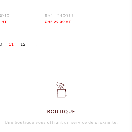
0010
Réf. :
240011
0
HT
CHF
29.00
HT
Quantité
0
11
12
→
BOUTIQUE
Une boutique vous offrant un service de proximité.