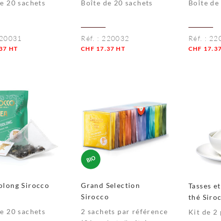
de 20 sachets
Boîte de 20 sachets
Boîte de
20031
Réf. :
220032
Réf. :
22
37
HT
CHF
17.37
HT
CHF
17.3
té
Quantité
Quantité
olong Sirocco
Grand Selection
Tasses et
Sirocco
thé Siro
de 20 sachets
2 sachets par référence
Kit de 2