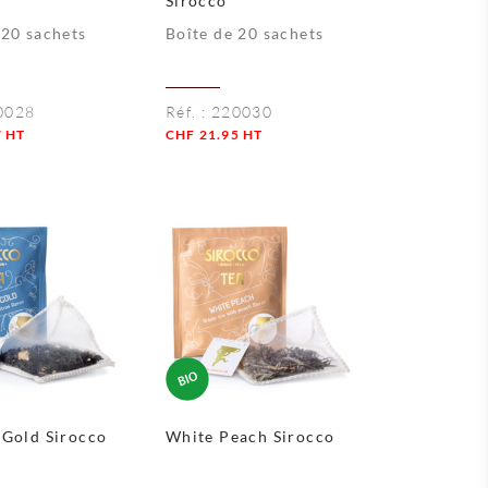
Sirocco
 20 sachets
Boîte de 20 sachets
0028
Réf. :
220030
7
HT
CHF
21.95
HT
Quantité
 Gold Sirocco
White Peach Sirocco