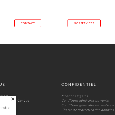
CONTACT
NOS SERVICES
UE
CONFIDENTIEL
nnas 22
Mentions légales
s Acacias · Genève
Conditions générales de vente
 47
Conditions générales de vente e-
r notre
Charte de protection des données