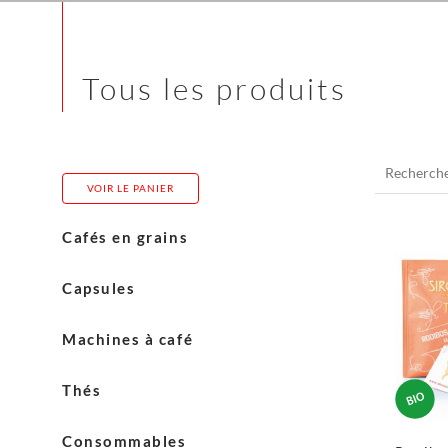
Tous les produits
Recherche
pour :
VOIR LE PANIER
Cafés en grains
Costadoro
Capsules
Blasercafé
Cerutti
Machines à café
Carasso
L’Or
Machines Eversys
Thés
Admir
Machines Franke
Thés English Tea Shop
Consommables
Machines Jura