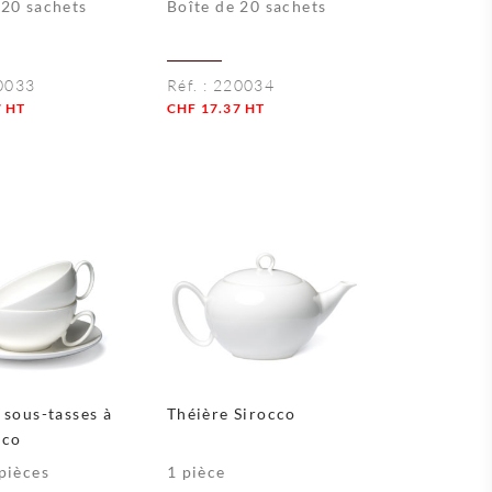
 20 sachets
Boîte de 20 sachets
0033
Réf. :
220034
7
HT
CHF
17.37
HT
Quantité
 sous-tasses à
Théière Sirocco
cco
 pièces
1 pièce