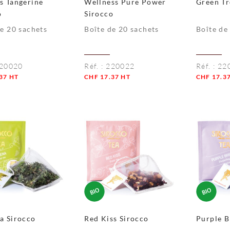
s Tangerine
Wellness Pure Power
Green Tr
o
Sirocco
de 20 sachets
Boîte de 20 sachets
Boîte de
20020
Réf. :
220022
Réf. :
22
37
HT
CHF
17.37
HT
CHF
17.3
té
Quantité
Quantité
a Sirocco
Red Kiss Sirocco
Purple B