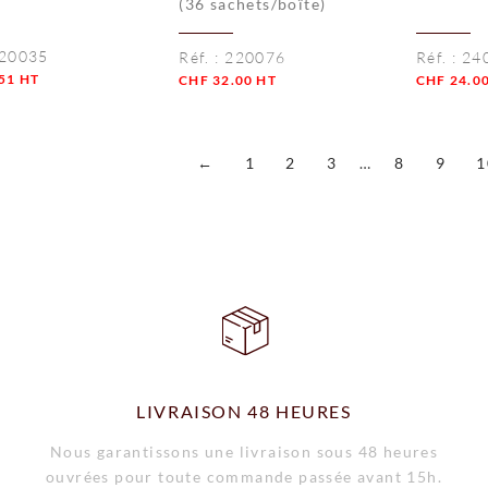
(36 sachets/boîte)
20035
Réf. :
220076
Réf. :
24
51
HT
CHF
32.00
HT
CHF
24.0
té
Quantité
Quantité
←
1
2
3
…
8
9
1
LIVRAISON 48 HEURES
Nous garantissons une livraison sous 48 heures
ouvrées pour toute commande passée avant 15h.