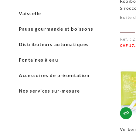
Rooibo
Thés Sirocco
Sirocc
Gobelets
Machines Schaerer
Vaisselle
Boîte 
Mélangeurs
Machines Astoria
Vaisselle Blasercafé
Pause gourmande et boissons
Sucres
Entretien machines
Vaisselle Sirocco
Réf. :
2
Laits
Crèmes
Distributeurs automatiques
CHF
17.
Chocolats en poudre
Quanti
Fontaines à eau
Accessoires de présentation
Accessoires English Tea Shop
Nos services sur-mesure
Accessoires Sirocco
Solutions de paiement
Service +
Entretien et après-vente
Verben
Livraison