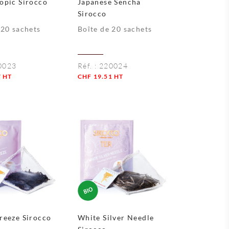
opic Sirocco
Japanese Sencha
Sirocco
 20 sachets
Boîte de 20 sachets
0023
Réf. :
220024
7
HT
CHF
19.51
HT
Quantité
reeze Sirocco
White Silver Needle