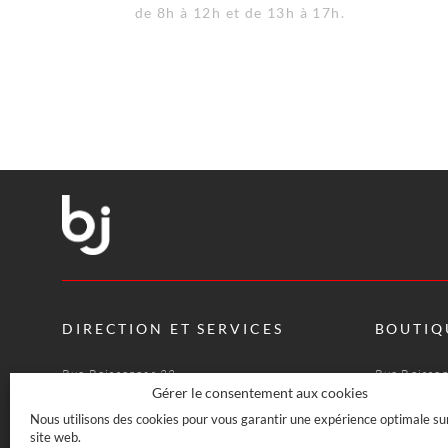
de 8h à 12h et de 13h à 17h.
DIRECTION ET SERVICES
BOUTIQ
Rue Boissonnas 22
Rue Boisso
CH-1227 Les Acacias · Genève
CH-1227 Le
Gérer le consentement aux cookies
022 708 08 08
022 708 07
Nous utilisons des cookies pour vous garantir une expérience optimale su
info@bj-officecoffee.ch
site web.