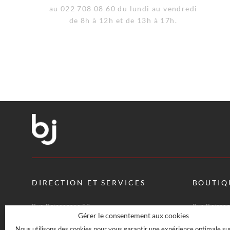
au 022 708 08 60 du lundi au vendredi
de 8h à 12h et de 13h à 17h.
DIRECTION ET SERVICES
BOUTIQ
Rue Boissonnas 22
Rue Boisso
CH-1227 Les Acacias · Genève
CH-1227 Le
Gérer le consentement aux cookies
022 708 08 08
022 708 07
Nous utilisons des cookies pour vous garantir une expérience optimale su