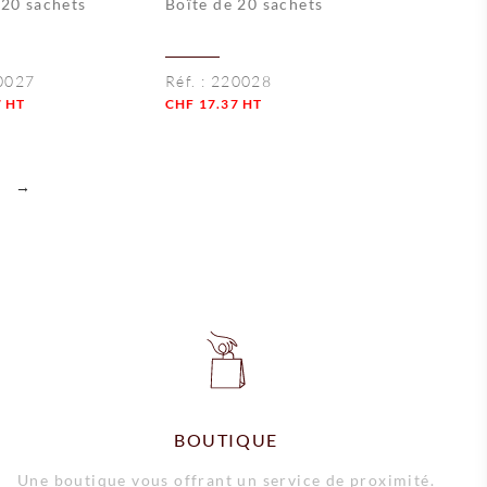
 20 sachets
Boîte de 20 sachets
0027
Réf. :
220028
7
HT
CHF
17.37
HT
Quantité
→
BOUTIQUE
Une boutique vous offrant un service de proximité.