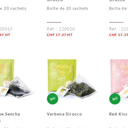
de 20 sachets
Boîte de 20 sachets
Boîte de
20019
Réf. :
220020
Réf. :
22
37
HT
CHF
17.37
HT
CHF
17.3
té
Quantité
Quantité
se Sencha
Verbena Sirocco
Red Kiss
o