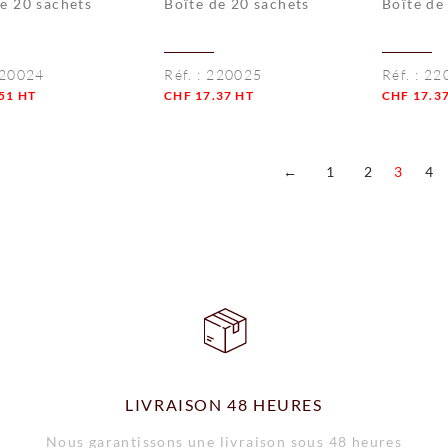
de 20 sachets
Boîte de 20 sachets
Boîte de
20024
Réf. :
220025
Réf. :
22
51
HT
CHF
17.37
HT
CHF
17.3
té
Quantité
Quantité
←
1
2
3
4
LIVRAISON 48 HEURES
Nous garantissons une livraison sous 48 heures