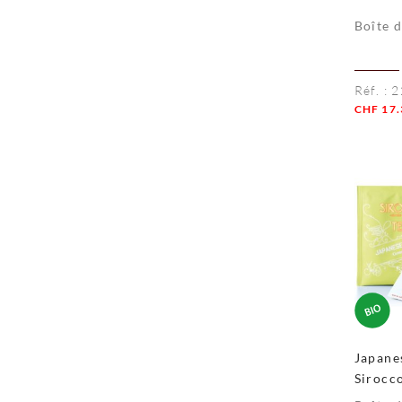
Boîte 
Réf. :
2
CHF
17.
Quanti
Japane
Sirocc