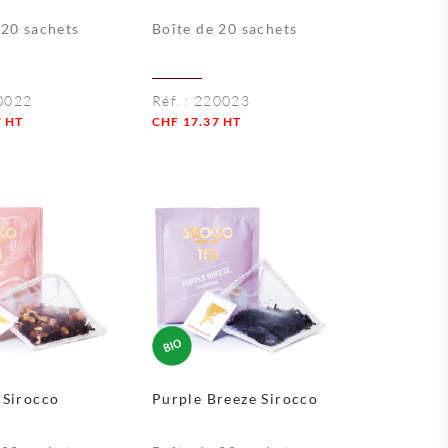
 20 sachets
Boîte de 20 sachets
0022
Réf. :
220023
7
HT
CHF
17.37
HT
Quantité
 Sirocco
Purple Breeze Sirocco