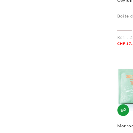
Ceylon
Location courte durée
Boîte 
Réf. :
2
CHF
17.
Quanti
Morroc