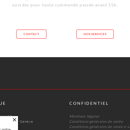
ouvrées pour toute commande passée avant 15h.
CONTACT
NOS SERVICES
UE
CONFIDENTIEL
nnas 22
Mentions légales
s Acacias · Genève
Conditions générales de vente
 47
Conditions générales de vente e-
r notre