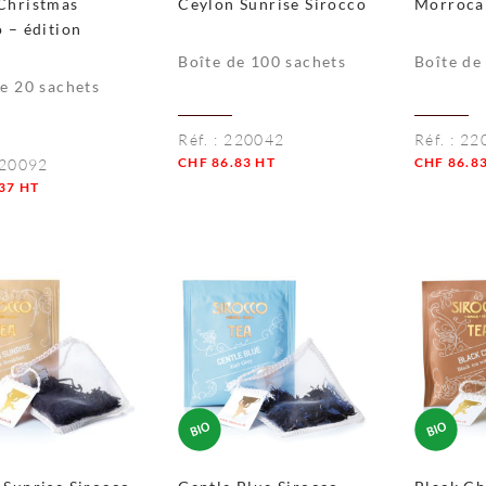
Christmas
Ceylon Sunrise Sirocco
Morroca
 – édition
Boîte de 100 sachets
Boîte de
de 20 sachets
Réf. :
220042
Réf. :
22
CHF
86.83
HT
CHF
86.8
20092
37
HT
Quantité
Quantité
té