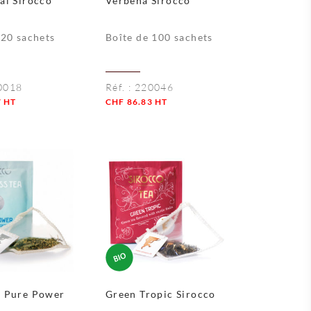
ai Sirocco
Verbena Sirocco
 20 sachets
Boîte de 100 sachets
0018
Réf. :
220046
7
HT
CHF
86.83
HT
Quantité
s Pure Power
Green Tropic Sirocco