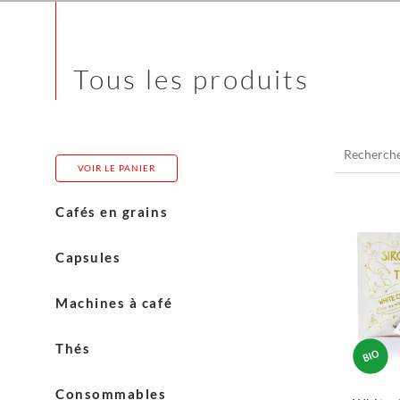
Tous les produits
Recherche
pour :
VOIR LE PANIER
Cafés en grains
Costadoro
Capsules
Blasercafé
Cerutti
Machines à café
Carasso
L’Or
Machines Eversys
Thés
Admir
Machines Franke
Thés English Tea Shop
Consommables
Machines Jura