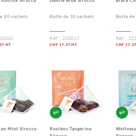
 Sunrise Sirocco
Gentle Blue Sirocco
Black Ch
de 20 sachets
Boîte de 20 sachets
Boîte de
20016
Réf. :
220017
Réf. :
22
37
HT
CHF
17.37
HT
CHF
17.3
té
Quantité
Quantité
an Mint Sirocco
Rooibos Tangerine
Wellnes
Sirocco
Sirocco