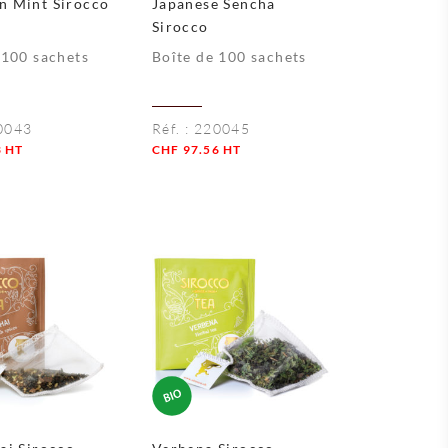
n Mint Sirocco
Japanese Sencha
Sirocco
 100 sachets
Boîte de 100 sachets
0043
Réf. :
220045
3
HT
CHF
97.56
HT
Quantité