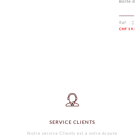
Boîte 
Réf. :
2
CHF
19.
Quanti
SERVICE CLIENTS
Notre service Clients est à votre écoute