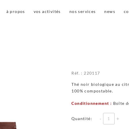
à propos
vos activités
nos services
news
co
Réf. :
220117
Thé noir biologique au cit
100% compostable.
Conditionnement :
Boîte d
Quantité
Quantité: