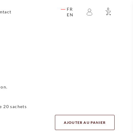
FR
0
ntact
EN
ron.
e 20 sachets
AJOUTER AU PANIER