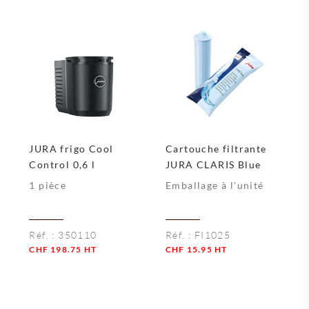
JURA frigo Cool
Cartouche filtrante
Control 0,6 l
JURA CLARIS Blue
1 pièce
Emballage à l'unité
Réf. :
350110
Réf. :
FI1025
CHF
198.75
HT
CHF
15.95
HT
Quantité
Quantité