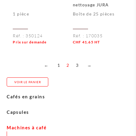
nettoyage JURA
1 pièce
Boîte de 25 pièces
Réf. :
350124
Réf. :
170035
Prix sur demande
CHF
41.65
HT
Quantité
←
1
2
3
→
VOIR LE PANIER
Cafés en grains
Costadoro
Capsules
Blasercafé
Cerutti
Machines à café
Carasso
L’Or