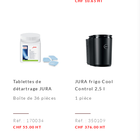
CHF
10.65
HT
Quantité
Quantité
Tablettes de
JURA frigo Cool
détartrage JURA
Control 2,5 l
Boîte de 36 pièces
1 pièce
Réf. :
170034
Réf. :
350109
CHF
55.00
HT
CHF
376.00
HT
Quantité
Quantité