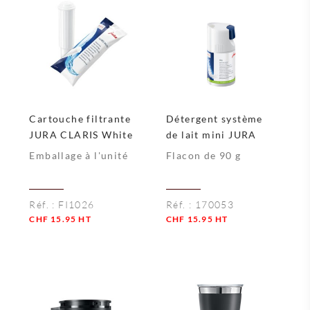
Cartouche filtrante
Détergent système
JURA CLARIS White
de lait mini JURA
Emballage à l'unité
Flacon de 90 g
Réf. :
FI1026
Réf. :
170053
CHF
15.95
HT
CHF
15.95
HT
Quantité
Quantité