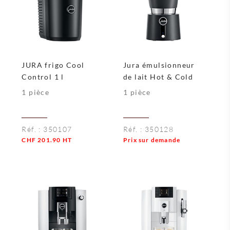
JURA frigo Cool
Jura émulsionneur
Control 1 l
de lait Hot & Cold
1 pièce
1 pièce
Réf. :
350107
Réf. :
350128
CHF
201.90
HT
Prix sur demande
Quantité