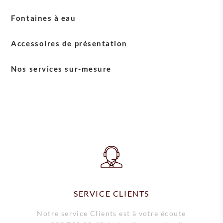
Chocolats en poudre
Fontaines à eau
Accessoires de présentation
Accessoires English Tea Shop
Nos services sur-mesure
Accessoires Sirocco
Solutions de paiement
Service +
Entretien et après-vente
Livraison
Location courte durée
SERVICE CLIENTS
Notre service Clients est à votre écoute