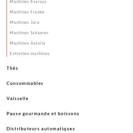
Machines Eversys
Admir
Machines Franke
Machines Jura
Machines Schaerer
Machines Astoria
Entretien machines
Thés
Thés English Tea Shop
Consommables
Thés Sirocco
Gobelets
Vaisselle
Mélangeurs
Vaisselle Blasercafé
Pause gourmande et boissons
Sucres
Vaisselle Sirocco
Laits
Crèmes
Distributeurs automatiques