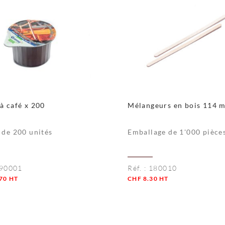
à café x 200
Mélangeurs en bois 114 
 de 200 unités
Emballage de 1'000 pièce
90001
Réf. :
180010
70
HT
CHF
8.30
HT
té
Quantité