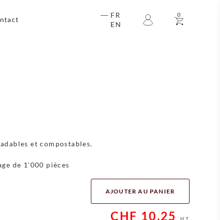
FR
0
ntact
EN
adables et compostables.
ge de 1'000 pièces
AJOUTER AU PANIER
CHF
10.25
HT