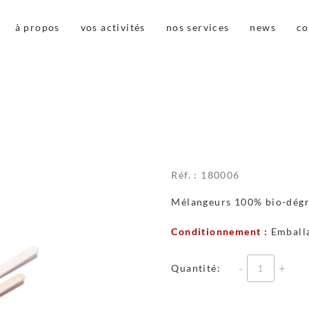
à propos
vos activités
nos services
news
co
Réf. :
180006
Mélangeurs 100% bio-dégr
Conditionnement :
Emballa
Quantité
Quantité: