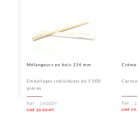
Mélangeurs en bois 114 mm
Crème 
Emballages individuels de 1'000
Carton
pièces
Réf. :
1
Réf. :
180009
CHF
19.
CHF
22.00
HT
Quanti
Quantité