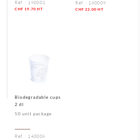
Réf. :
190001
Réf. :
180009
CHF
19.70
HT
CHF
22.00
HT
Quantité
Quantité
Biodegradable cups
2 dl
50 unit package
Réf. :
140006