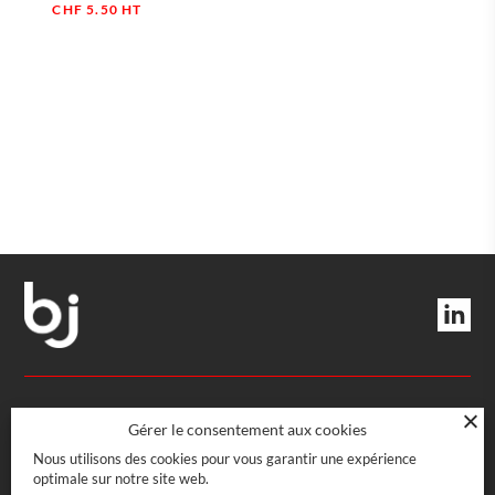
CHF
5.50
HT
Quantité
DIRECTION ET SERVICES
Gérer le consentement aux cookies
Nous utilisons des cookies pour vous garantir une expérience
optimale sur notre site web.
Rue Boissonnas 22