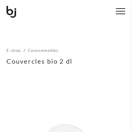
T
o
g
g
l
e
n
E-shop
/
Consommables
a
v
Couvercles bio 2 dl
i
g
a
t
i
o
n