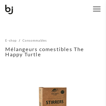
T
o
g
g
l
e
n
E-shop
/
Consommables
a
v
Mélangeurs comestibles The
i
Happy Turtle
g
a
t
i
o
n