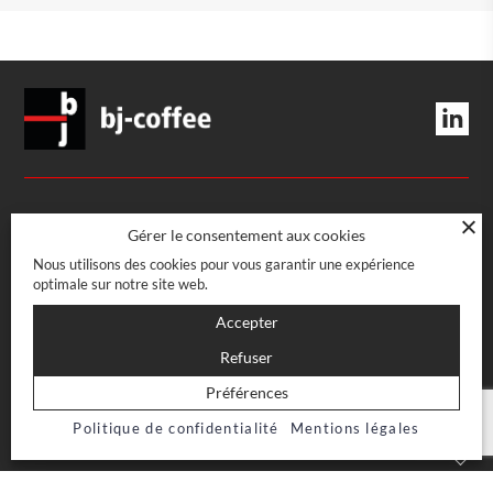
MANAGEMENT UND DIENSTLEISTUNGEN
Gérer le consentement aux cookies
Nous utilisons des cookies pour vous garantir une expérience
Route des Acacias 43
optimale sur notre site web.
Bâtiment L – 5e étage
VERKAUFSSTELLE
CH-1227 Les Acacias – Genève
Accepter
022 708 08 60
Rue Boissonnas 22
Refuser
info@bj-coffee.ch
CH-1227 Les Acacias – Genève
VERTRAULICH
Préférences
022 708 07 47
Politique de confidentialité
Mentions légales
Impressum
Allgemeine Geschäftsbedingungen
NEWSLETTER
Allgemeine Geschäftsbedingungen E-Shop
Datenschutzpolitik