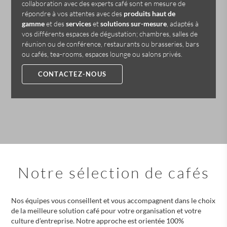
collaboration avec des experts café sont en mesure de
répondre à vos attentes avec des
produits haut de
gamme
et des
services
et
solutions sur-mesure
, adaptés à
vos différents espaces de dégustation; chambres, salles de
réunion ou de conférence, restaurants ou brasseries, bars
ou cafés, tea-rooms, espaces lounge ou salons privés.
CONTACTEZ-NOUS
Notre sélection de cafés
Nos équipes vous conseillent et vous accompagnent dans le choix
de la meilleure solution café pour votre organisation et votre
culture d’entreprise. Notre approche est orientée 100%