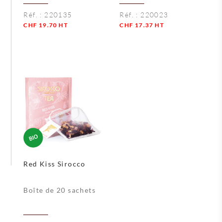
Réf. :
220135
Réf. :
220023
CHF
19.70
HT
CHF
17.37
HT
Quantité
Quantité
Red Kiss Sirocco
Boîte de 20 sachets