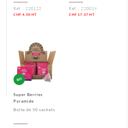
Réf. :
220122
Réf. :
220019
CHF
4.50
HT
CHF
17.37
HT
Quantité
Quantité
Super Berries
Pyramide
Boîte de 50 sachets