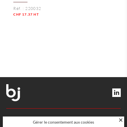
Réf. :
220032
CHF
17.37
HT
Quantité
DIRECTION ET SERVICES
Gérer le consentement aux cookies