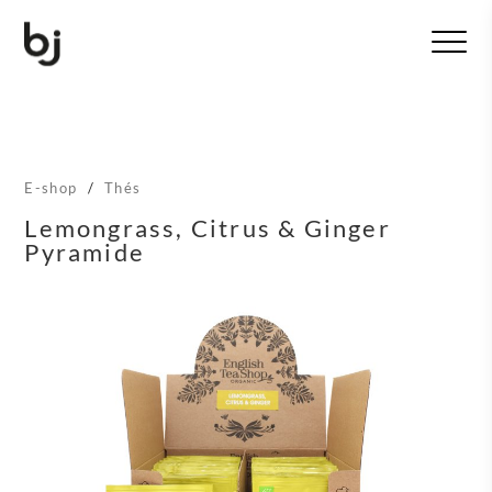
T
o
g
g
l
e
n
E-shop
/
Thés
a
v
Lemongrass, Citrus & Ginger
i
Pyramide
g
a
t
i
o
n