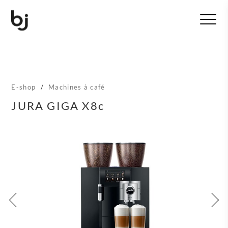
T
o
g
g
l
e
n
E-shop
/
Machines à café
a
v
JURA GIGA X8c
i
g
a
t
i
o
n