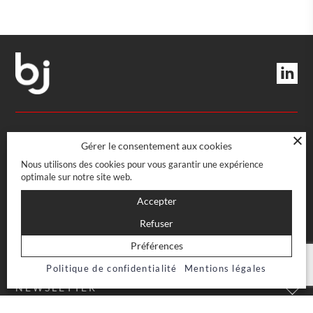
DIRECTION ET SERVICES
Gérer le consentement aux cookies
Nous utilisons des cookies pour vous garantir une expérience
optimale sur notre site web.
Rue Boissonnas 22
CH-1227 Les Acacias · Genève
BOUTIQUE
Accepter
022 708 08 08
info@bj-officecoffee.ch
Refuser
Rue Boissonnas 22
CH-1227 Les Acacias · Genève
CONFIDENTIEL
Préférences
022 708 07 47
Politique de confidentialité
Mentions légales
Mentions légales
Conditions générales de vente
NEWSLETTER
Conditions générales de vente e-shop
Charte de protection des données