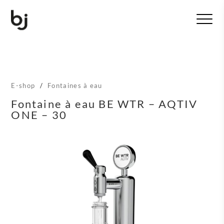
T
o
g
g
l
e
n
E-shop
/
Fontaines à eau
a
v
Fontaine à eau BE WTR – AQTIV
i
ONE – 30
g
a
t
i
o
n