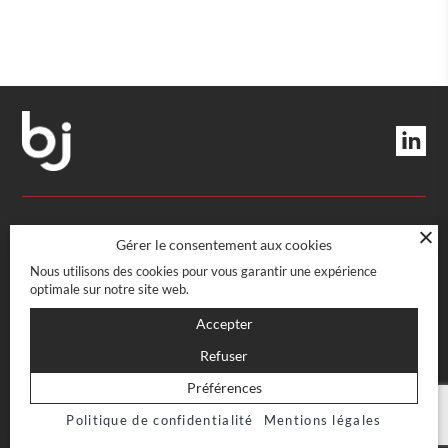
DIRECTION ET SERVICES
Gérer le consentement aux cookies
Nous utilisons des cookies pour vous garantir une expérience
optimale sur notre site web.
Rue Boissonnas 22
CH-1227 Les Acacias · Genève
BOUTIQUE
Accepter
022 708 08 08
info@bj-officecoffee.ch
Refuser
Rue Boissonnas 22
CH-1227 Les Acacias · Genève
CONFIDENTIEL
Préférences
022 708 07 47
Politique de confidentialité
Mentions légales
Mentions légales
Conditions générales de vente
NEWSLETTER