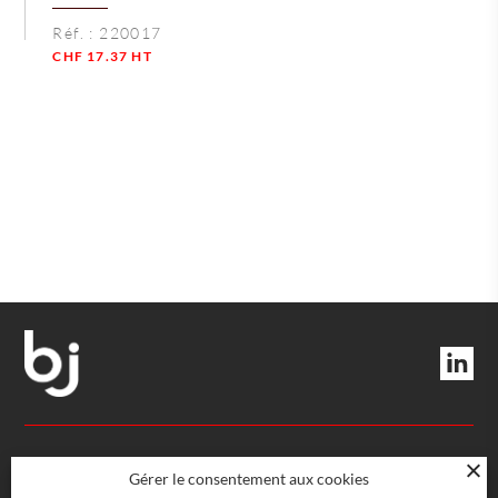
Réf. :
220017
CHF
17.37
HT
Quantité
DIRECTION ET SERVICES
Gérer le consentement aux cookies